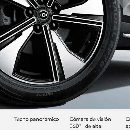
Techo panorámico
Cámara de visión
C
360° de alta
a