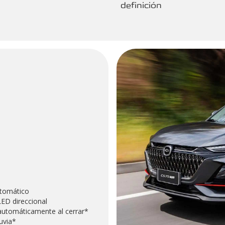
definición
utomático
LED direccional
 automáticamente al cerrar*
uvia*