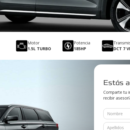
Motor
Potencia
Transmi
1.5L TURBO
185HP
DCT 7 V
Estás a
Comparte tu i
recibir asesor