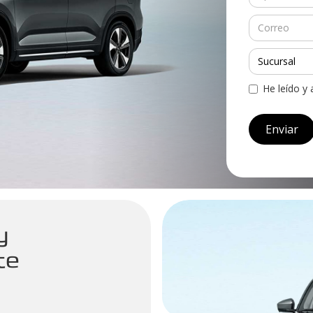
He leído y
y
te