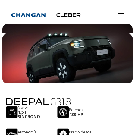
Motor
Potencia
1.5T+
433 HP
SÍNCRONO
Autonomía
Precio desde