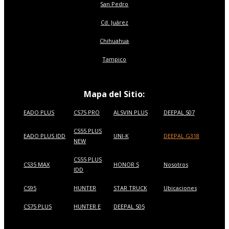
San Pedro
Cd. Juárez
Chihuahua
Tampico
Mapa del Sitio:
EADO PLUS
CS75 PRO
ALSVIN PLUS
DEEPAL S07
CS55 PLUS
EADO PLUS IDD
UNI-K
DEEPAL G318
NEW
CS55 PLUS
CS35 MAX
HONOR S
Nosotros
IDD
CS95
HUNTER
STAR TRUCK
Ubicaciones
CS75 PLUS
HUNTER E
DEEPAL S05