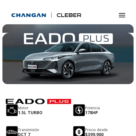
Motor
Potencia
1.5L TURBO
178HP
Transmisión
Precio desde
DCT 7
$399,900