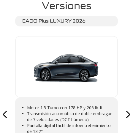
Versiones
EADO Plus LUXURY 2026
EA
Motor 1.5 Turbo con 178 HP y 206 lb-ft
R
Transmisión automática de doble embrague
C
de 7 velocidades (DCT húmedo)
E
Pantalla digital táctil de infoentretenimiento
M
de 13.2"
A